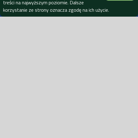
treści na najwyższym poziomie. Dalsze
1978 entstand das Camping, das damals durch das
korzystanie ze strony oznacza zgodę na ich użycie.
Unternehmen TURUS in Zoppot verwaltet war
1982 PUT-HEL in Władysławowo
Von 1992 bis heute "Kaper Kemping" Maria i Józef
Karcz