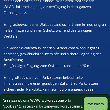
den beiden Seiten der Halbinsel. Wir bieten kostenlosen
WLAN-Internetzugang zur Verfügung in dem ganzen
Campingplatz.
Ein grasbewachsener Waldbestand sichert eine Erfrischung an
heißen Tagen und einen Schutz während des windigen
Wetters.
Ein kleiner Weidenzaun, der den Strand vom Wohnungsteil
abtrennt, gewährleistet Intimität und sichere Lagerung der
Ausrüstung.
Ein günstiger Zugang zum Ostseestrand – nur 70 m.
Eine große Anzahl von Parkplätzen; beleuchtete
Innenstraßen, die einer günstigen Zufahrt zu Parkplätzen
sichern; jeder Parkplatz kann zum Strom angeschlossen
werden.
Niniejsza strona WWW wykorzystuje pliki
rozumiem
"cookies" (ciasteczka) by zapewnić korzystanie z
Geschichte